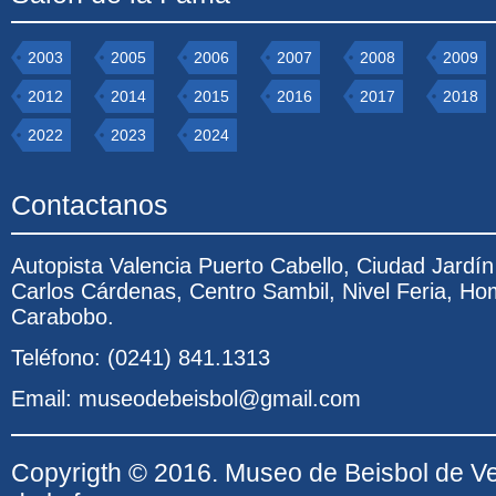
2003
2005
2006
2007
2008
2009
2012
2014
2015
2016
2017
2018
2022
2023
2024
Contactanos
Autopista Valencia Puerto Cabello, Ciudad Jardí
Carlos Cárdenas, Centro Sambil, Nivel Feria, Ho
Carabobo.
Teléfono: (0241) 841.1313
Email: museodebeisbol@gmail.com
Copyrigth © 2016. Museo de Beisbol de V