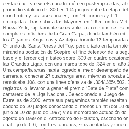
destacó por su excelsa producción en postemporadas, al d
promedio vitalicio de .300 en 194 juegos entre la etapa del
round robin y las fases finales, con 16 jonrones y 111
empujadas. Tras subir a las Mayores en 1995 con los Met
Nueva York, rápidamente se estableció como uno de los 
completos infielders de la Gran Carpa, donde también mili
los Gigantes, Angelinos y Azulejos durante 12 temporadas
Oriundo de Santa Teresa del Tuy, pero criado en la tambié
mirandina población de Soapire, el fino defensor de la seg
base y el tercer cojín bateó sobre .300 en cuatro ocasione
las Grandes Ligas, con una marca tope de .324 en el año 
Una campaña antes había logrado el mejor desempeño de
carrera al conectar 27 cuadrangulares, mientras anotaba 
remolcaba 108, con una línea ofensiva de .304/.385/.502. 
registros lo llevaron a ganar el premio “Bate de Plata” co
camarero de la Liga Nacional. Seleccionado al Juego de
Estrellas de 2000, entre sus pergaminos también resaltan
cadena de 20 juegos conectando al menos un hit (del 10 d
junio al 10 de julio de 1997) y su memorable actuación del
agosto de 1999 en el Astrodome de Houston, escenario en
cual ligó de 6-6, con tres jonrones, seis anotadas y cinco